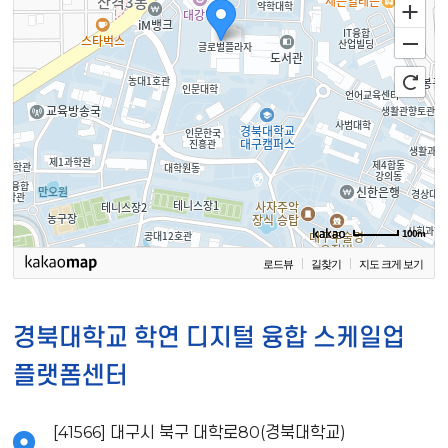
100m
로드뷰
길찾기
지도 크게 보기
경북대학교 학연 디지털 융합 스케일업
플랫폼센터
[41566] 대구시 북구 대학로80(경북대학교)