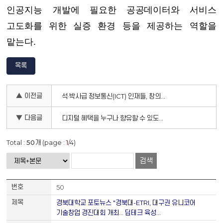
인공지능
개발
에 필요한 공공데이터와 서비스
고도화를 위한
실증 환경 등을 제공
하는 역할을
맡는다.
목록
▲ 이전글
석·박사급 정보통신(ICT) 인재들, 창의적 아이디어 실현방안 겨룬다 : 「ICT 챌린지 2024」 개최
▼ 다음글
디지털 혜택을 누구나 향유할 수 있도록 국민들과 함께 디지털 접근성 향상 논의
Total :
50
개 (page :
1
/4)
검색
50
경북대학교 포토뉴스 "경북대-ETRI, 대구권 유니코어
기술창업 경진대회 개최… 딥테크 육성…