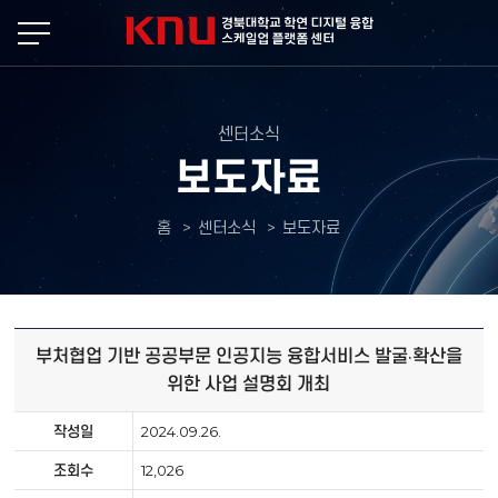
본문 바로가기
센터소식
보도자료
홈
센터소식
보도자료
부처협업 기반 공공부문 인공지능 융합서비스 발굴·확산을
위한 사업 설명회 개최
작성일
2024.09.26.
조회수
12,026